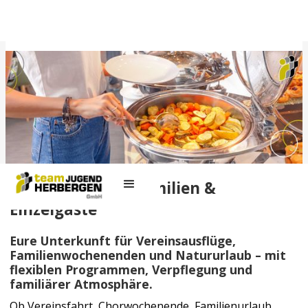
Slide 2 of 4.
Gruppenreisen, Familien &
Einzelgäste
Eure Unterkunft für Vereinsausflüge,
Familienwochenenden und Natururlaub – mit
flexiblen Programmen, Verpflegung und
familiärer Atmosphäre.
Ob Vereinsfahrt, Chorwochenende, Familienurlaub